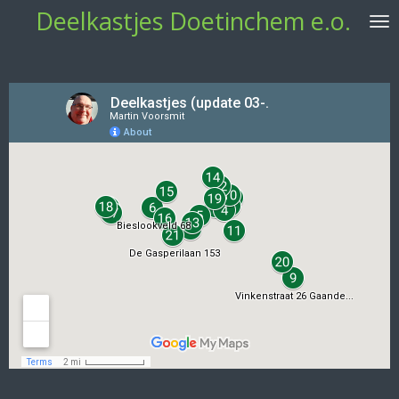
Deelkastjes Doetinchem e.o.
Ga
direct
naar
de
hoofdinhoud